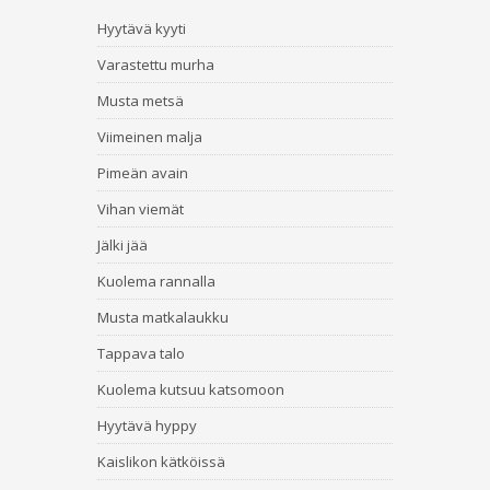
Hyytävä kyyti
Varastettu murha
Musta metsä
Viimeinen malja
Pimeän avain
Vihan viemät
Jälki jää
Kuolema rannalla
Musta matkalaukku
Tappava talo
Kuolema kutsuu katsomoon
Hyytävä hyppy
Kaislikon kätköissä