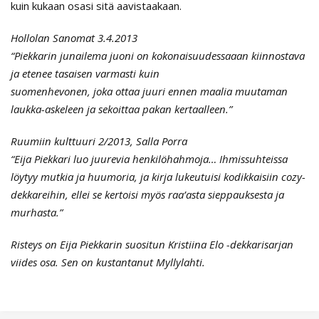
kuin kukaan osasi sitä aavistaakaan.
Hollolan Sanomat 3.4.2013
“Piekkarin junailema juoni on kokonaisuudessaaan kiinnostava
ja etenee tasaisen varmasti kuin
suomenhevonen, joka ottaa juuri ennen maalia muutaman
laukka-askeleen ja sekoittaa pakan kertaalleen.”
Ruumiin kulttuuri 2/2013, Salla Porra
“Eija Piekkari luo juurevia henkilöhahmoja… Ihmissuhteissa
löytyy mutkia ja huumoria, ja kirja lukeutuisi kodikkaisiin cozy-
dekkareihin, ellei se kertoisi myös raa’asta sieppauksesta ja
murhasta.”
Risteys on Eija Piekkarin suositun Kristiina Elo -dekkarisarjan
viides osa. Sen on kustantanut Myllylahti.