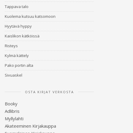
Tappava talo
Kuolema kutsuu katsomoon
Hyytävä hyppy
Kaislikon kätköissä
Risteys
Kylmä kättely
Pako portin alta
Sivuaskel
OSTA KIRJAT VERKOSTA
Booky
Adlibris
Myllylahti
Akateeminen Kirjakauppa