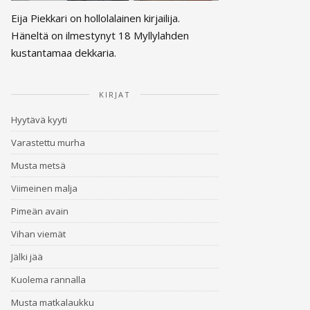
Eija Piekkari on hollolalainen kirjailija.
Häneltä on ilmestynyt 18 Myllylahden
kustantamaa dekkaria.
KIRJAT
Hyytävä kyyti
Varastettu murha
Musta metsä
Viimeinen malja
Pimeän avain
Vihan viemät
Jälki jää
Kuolema rannalla
Musta matkalaukku